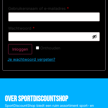
Gebruikersnaam of e-mailadres
*
Wachtwoord
*
Onthouden
Inloggen
Je wachtwoord vergeten?
Over SportDiscountShop
SportDiscountShop biedt een ruim assortiment sport- en