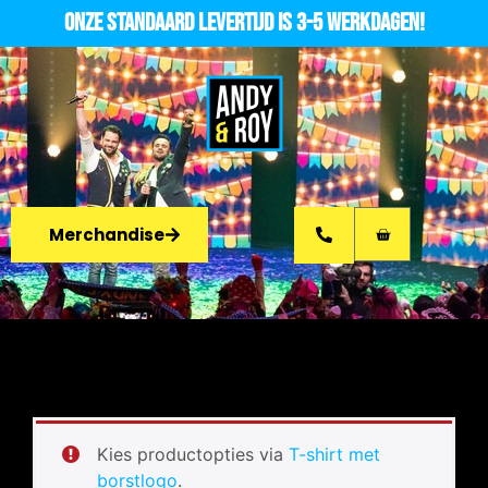
Onze standaard levertijd is 3-5 werkdagen!
Merchandise
Kies productopties via
T-shirt met
borstlogo
.