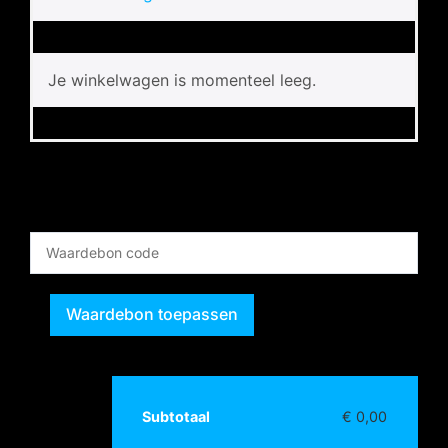
Je winkelwagen is momenteel leeg.
Waardebon toepassen
Subtotaal
€
0,00